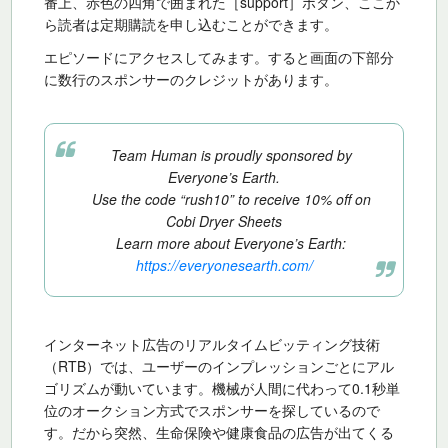
番上、赤色の四角で囲まれた［support］ボタン、ここか
ら読者は定期購読を申し込むことができます。
エピソードにアクセスしてみます。すると画面の下部分
に数行のスポンサーのクレジットがあります。
Team Human is proudly sponsored by
Everyone’s Earth.
Use the code “rush10” to receive 10% off on
Cobi Dryer Sheets
Learn more about Everyone’s Earth:
https://everyonesearth.com/
インターネット広告のリアルタイムビッティング技術
（RTB）では、ユーザーのインプレッションごとにアル
ゴリズムが動いています。機械が人間に代わって0.1秒単
位のオークション方式でスポンサーを探しているので
す。だから突然、生命保険や健康食品の広告が出てくる