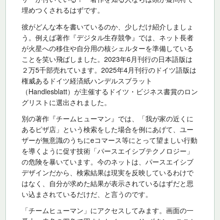
埋めつくされるはずです。
彼がどんな本を書いているのか、少しだけ紹介しましょ
う。例えば著作『デジタル生存競争』では、ネット長者
が火星への移住や自分用の核シェルターを準備している
ことを笑い飛ばしました。2023年6月刊行の日本語版は
２万5千部売れています。2025年4月刊行のドイツ語版は
権威あるドイツ経済紙ハンデルスブラット
（Handlesblatt）が主催するドイツ・ビジネス書賞のロン
グリストに選出されました。
別の著作『チームヒューマン』では、「我が家の近くに
あるピザ店」という検索をした場合を例にあげて、ユー
ザーが無意識のうちにeコマース等にとって望ましい行動
を導くように促す技術「パースエイシブテクノロジー」
の危険を暴いています。今のネットは、パースエイシブ
デザインだから、検索結果は現実を反映しているわけで
はなく、自分が求めた結果が表示されているはずだと思
い込まされているだけだ、と言うのです。
「チームヒューマン」にアクセスしてみます。画面の一