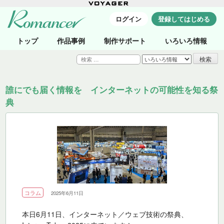
ログイン
登録してはじめる
トップ
作品事例
制作サポート
いろいろ情報
検
索:
誰にでも届く情報を インターネットの可能性を知る祭
典
コラム
2025年6月11日
本日6月11日、インターネット／ウェブ技術の祭典、