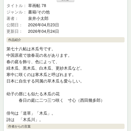
タイトル
草画帖 78
ジャンル
書籍/その他
著者
泉井小太郎
公開日
2026年04月23日
更新日
2026年04月24日
作品紹介
第七十八帖は木瓜号です。
中国原産で放春花の名があります。
春の庭を飾り、色によって、
緋木瓜、黒木瓜、白木瓜、更紗木瓜など。
寒中に咲くのは寒木瓜と呼ばれます。
日本に自生する同属の草木瓜も愛らしい。
幼子の唇にも似たる木瓜の花
春日の庭に二つ三つ咲く 寸心（西田幾多郎）
俳句は「道草」「木瓜」。
詩は 「木瓜川」。
作者からの言葉