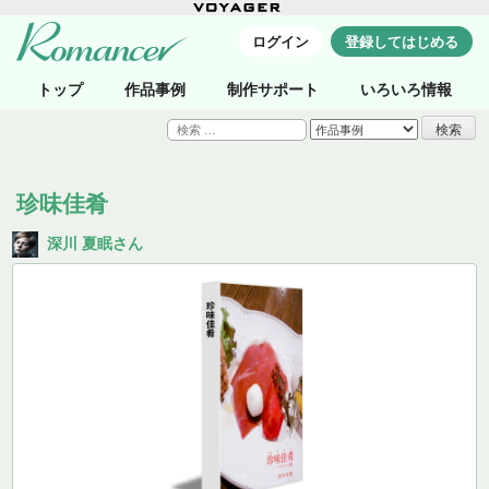
ログイン
登録してはじめる
トップ
作品事例
制作サポート
いろいろ情報
検
索:
珍味佳肴
深川 夏眠さん