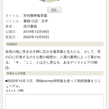
タイトル
宵待蟹岬毒草園
ジャンル
書籍/小説・文学
著者
深川夏眠
公開日
2019年12月09日
更新日
2022年10月03日
作品紹介
灰色の海に突き出す岬に広がる毒草園と住人たち、そして、宵
の口に行進する小さな蟹の秘密が、八通の書簡によって暴かれ
る。「今」「ここ」とは少し異なる、あるディストピアの物
語。
作者からの言葉
■2022年10月３日、Midjourney有料版を使って表紙画像をリニ
ューアル。
コメント（1件）