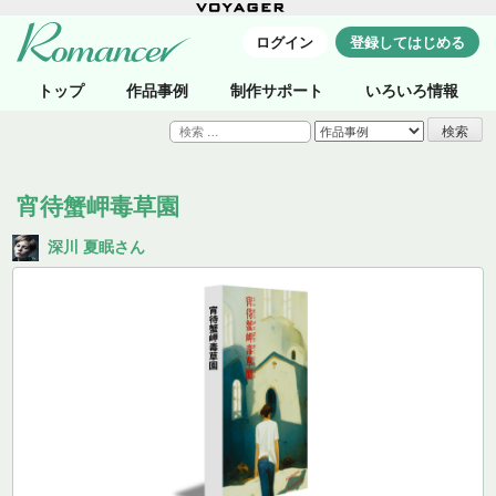
ログイン
登録してはじめる
トップ
作品事例
制作サポート
いろいろ情報
検
索:
宵待蟹岬毒草園
深川 夏眠さん