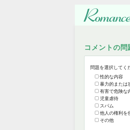
コメントの問
問題を選択してく
性的な内容
暴力的または
有害で危険な
児童虐待
スパム
他人の権利を
その他