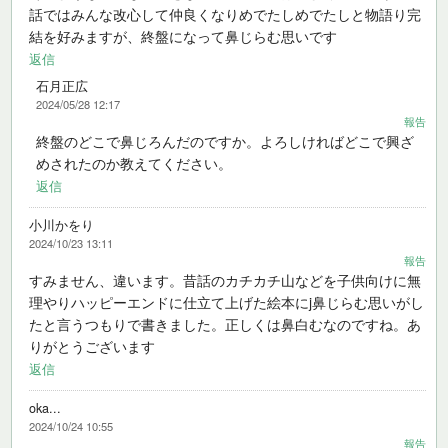
話ではみんな改心して仲良くなりめでたしめでたしと物語り完
結を好みますが、終盤になって鼻じらむ思いです
返信
石月正広
2024/05/28 12:17
報告
終盤のどこで鼻じろんだのですか。よろしければどこで興ざ
めされたのか教えてください。
返信
小川かをり
2024/10/23 13:11
報告
すみません、違います。昔話のカチカチ山などを子供向けに無
理やりハッピーエンドに仕立て上げた絵本にj鼻じらむ思いがし
たと言うつもりで書きました。正しくは鼻白むなのですね。あ
りがとうございます
返信
oka...
2024/10/24 10:55
報告