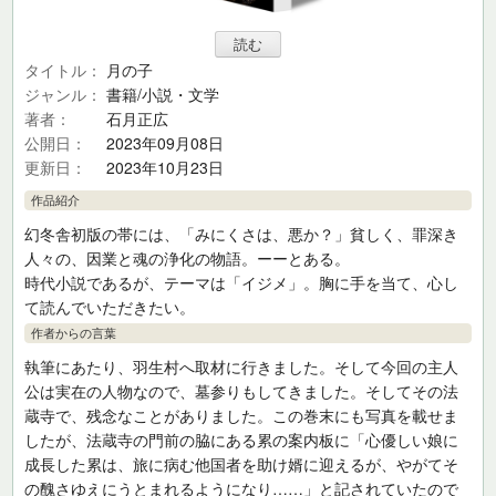
タイトル
月の子
ジャンル
書籍/小説・文学
著者
石月正広
公開日
2023年09月08日
更新日
2023年10月23日
作品紹介
幻冬舎初版の帯には、「みにくさは、悪か？」貧しく、罪深き
人々の、因業と魂の浄化の物語。ーーとある。
時代小説であるが、テーマは「イジメ」。胸に手を当て、心し
て読んでいただきたい。
作者からの言葉
執筆にあたり、羽生村へ取材に行きました。そして今回の主人
公は実在の人物なので、墓参りもしてきました。そしてその法
蔵寺で、残念なことがありました。この巻末にも写真を載せま
したが、法蔵寺の門前の脇にある累の案内板に「心優しい娘に
成長した累は、旅に病む他国者を助け婿に迎えるが、やがてそ
の醜さゆえにうとまれるようになり……」と記されていたので