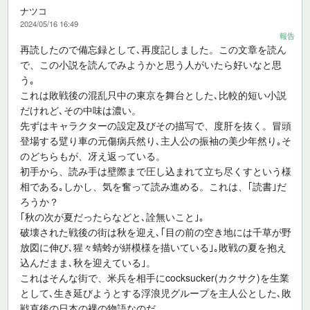
ナツコ
2024/05/16 16:49
報告
再読したので備忘録として､再度記しました。この文章を読ん
で、この小説を読んでみようかと思う人がいたら好いなと思
う｡
これは敗戦後の混乱只中の東京を舞台とした､比較的短い小説
だけれど､その中味は濃い。
先ずはキャラクターの設定及びその描写で、度肝を抜く。冒頭
登場する躄り車の元傷病兵然り､主人公の振袖の美少年然り｡そ
のどちらもが、冴え返っている。
初手から、読み手は壁際まで圧し込まれて立ち尽くすという様
相である｡しかし、気を奮って読み進める。これは、｢読書｣だ
ろうか？
｢秋の次が夏だったらなどと､詮無いこと｣｡
破壊された戦後の街は秋を迎え､｢目の前の空き地には千草が野
放図に伸び､猩々蜻蛉が絣模様を描いている｣｡敗戦の夏を抱え
込んだまま､秋を迎えている｣。
これはそんな街で、米兵を相手にcocksucker(カクサク)を生業
として､生き延びようとする浮浪児グループを主人公とした､敗
戦直後の日本の裸の物語なのだ｡