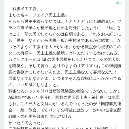
報告
「戦後民主主義」。
またの名を「フェイク民主主義」。
そもそも民主主義ってやつは、もともとどうにも胡散臭い。フ
ランス市民革命が植民地と住民を埒外にしたように、「民」と
はごく一部の民でしかないのは自明である。それをお人好しに
も「民主」なんだから国民一般が主権者であるかに錯覚し、か
つそのように主張する人々がいる。かかる観点から現状のこの
クニの有様を「民主主義の破壊」と叫んだりするわけである。
カクサクボーイは GI の大小男根をしゃぶりつつ、その能天気
を嘲笑う。そして言う、ありのままのリアリズムはこの強弱随
意の舌捌きにしかないんだよ、民主主義なんて妄想なんだよ、
国家なんて幻なんだよ、いつまでそんな虚構によっかかってる
の、いい加減にしなよ、と。
戦犯なるレッテル貼りは所詮戦勝国の都合でしかない。しかし
A級戦犯であった岸信介、同類の児玉誉士夫・笹川良一は免罪
され、この三人と文鮮明がつるんでつくったのが「国際勝共連
合」「統一教会」であり、その背後には対ソ・対中の世界支配
戦略への利用を目論む 大ボスC I A
がいたのであった。
安倍銃撃死の真相は闇であろうが、少なくとも「戦後民主主