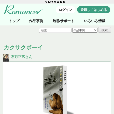
ログイン
登録してはじめる
トップ
作品事例
制作サポート
いろいろ情報
検
索:
カクサクボーイ
石月正広さん