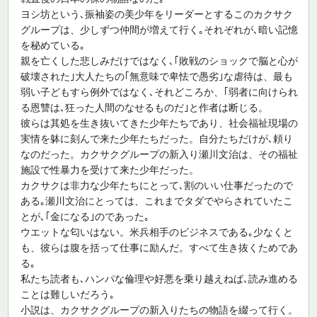
ヨシ坊という､振袖姿の美少年をリーダーとするこのカクサク
グループは、少しずつ仲間が増えて行く｡それぞれが､暗い記憶
を秘めている｡
親を亡くした悲しみだけではなく､｢敗戦のショックで脳と心が
破壊された｣大人たちの｢無意味で卑怯で愚劣｣な虐待は、最も
弱い子どもすら例外ではなく､それどころか、｢弱者に向けられ
る恩讐は､狂った人間のなせるものだ｣と作者は断じる。
彼らは其処を生き抜いてきた少年たちであり、社会福祉現場の
実情を躰に刻んで来た少年たちだった。自分たちだけが､頼り
なのだった。カクサクグループの新入り瀬川文治は、その福祉
施設で性暴力を受けて来た少年だった。
カクサクは非力な少年たちにとって､割のいい仕事だったので
ある｡瀬川文治にとっては、これまでタダでやらされていたこ
とが､｢金になる｣のであった｡
ウエットな匂いはない。米兵相手のビジネスである｡少なくと
も、彼らは腹を括って仕事に励んだ。すべて生き抜くためであ
る｡
私たち読者も､ハンパな倫理や好悪を乗り越えねば､読み進める
ことは難しいだろう｡
小説は、カクサクグループの新入りたちの物語を綴って行く。