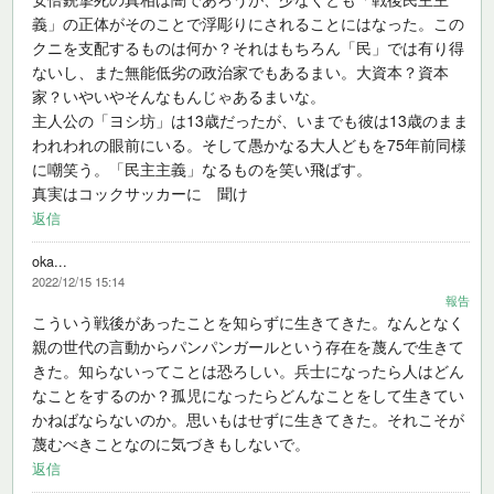
義」の正体がそのことで浮彫りにされることにはなった。この
クニを支配するものは何か？それはもちろん「民」では有り得
ないし、また無能低劣の政治家でもあるまい。大資本？資本
家？いやいやそんなもんじゃあるまいな。
主人公の「ヨシ坊」は13歳だったが、いまでも彼は13歳のまま
われわれの眼前にいる。そして愚かなる大人どもを75年前同様
に嘲笑う。「民主主義」なるものを笑い飛ばす。
真実はコックサッカーに 聞け
返信
oka...
2022/12/15 15:14
報告
こういう戦後があったことを知らずに生きてきた。なんとなく
親の世代の言動からパンパンガールという存在を蔑んで生きて
きた。知らないってことは恐ろしい。兵士になったら人はどん
なことをするのか？孤児になったらどんなことをして生きてい
かねばならないのか。思いもはせずに生きてきた。それこそが
蔑むべきことなのに気づきもしないで。
返信