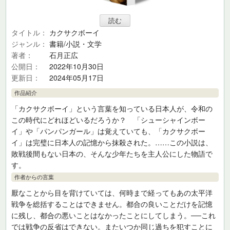
タイトル
カクサクボーイ
ジャンル
書籍/小説・文学
著者
石月正広
公開日
2022年10月30日
更新日
2024年05月17日
作品紹介
「カクサクボーイ」という言葉を知っている日本人が、令和の
この時代にどれほどいるだろうか？ 「シューシャインボー
イ」や「パンパンガール」は覚えていても、「カクサクボー
イ」は完璧に日本人の記憶から抹殺された。……この小説は、
敗戦後間もない日本の、そんな少年たちを主人公にした物語で
す。
作者からの言葉
厭なことから目を背けていては、何時まで経ってもあの太平洋
戦争を総括することはできません。都合の良いことだけを記憶
に残し、都合の悪いことはなかったことにしてしまう。──これ
では戦争の反省はできない。またいつか同じ過ちを犯すことに