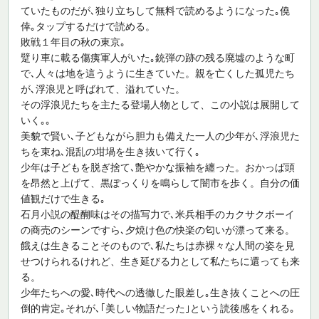
ていたものだが､独り立ちして無料で読めるようになった｡僥
倖｡タップするだけで読める。
敗戦１年目の秋の東京｡
躄り車に載る傷痍軍人がいた｡銃弾の跡の残る廃墟のような町
で､人々は地を這うように生きていた。親を亡くした孤児たち
が､浮浪児と呼ばれて、溢れていた。
その浮浪児たちを主たる登場人物として、この小説は展開して
いく｡｡
美貌で賢い､子どもながら胆力も備えた一人の少年が､浮浪児た
ちを束ね､混乱の坩堝を生き抜いて行く｡
少年は子どもを脱ぎ捨て､艶やかな振袖を纏った。おかっぱ頭
を昂然と上げて、黒ぽっくりを鳴らして闇市を歩く。自分の価
値観だけで生きる｡
石月小説の醍醐味はその描写力で､米兵相手のカクサクボーイ
の商売のシーンですら､夕焼け色の快楽の匂いが漂って来る。
餓えは生きることそのもので､私たちは赤裸々な人間の姿を見
せつけられるけれど、生き延びる力として私たちに還っても来
る。
少年たちへの愛､時代への透徹した眼差し｡生き抜くことへの圧
倒的肯定｡それが､｢美しい物語だった｣という読後感をくれる｡