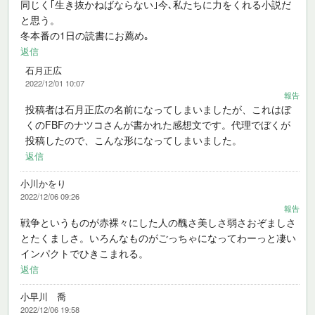
同じく｢生き抜かねばならない｣今､私たちに力をくれる小説だ
と思う。
冬本番の1日の読書にお薦め｡
返信
石月正広
2022/12/01 10:07
報告
投稿者は石月正広の名前になってしまいましたが、これはぼ
くのFBFのナツコさんが書かれた感想文です。代理でぼくが
投稿したので、こんな形になってしまいました。
返信
小川かをり
2022/12/06 09:26
報告
戦争というものが赤裸々にした人の醜さ美しさ弱さおぞましさ
とたくましさ。いろんなものがごっちゃになってわーっと凄い
インパクトでひきこまれる。
返信
小早川 喬
2022/12/06 19:58