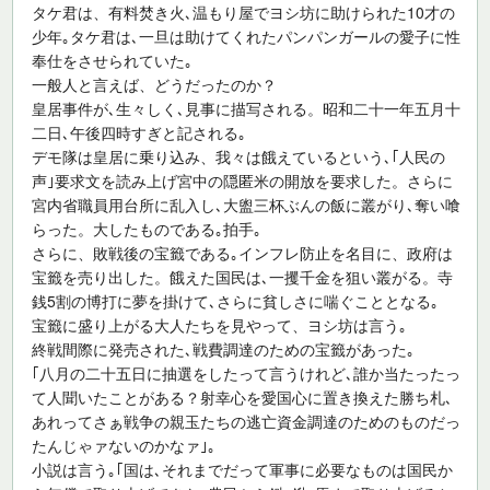
タケ君は、有料焚き火､温もり屋でヨシ坊に助けられた10才の
少年｡タケ君は､一旦は助けてくれたパンパンガールの愛子に性
奉仕をさせられていた｡
一般人と言えば、どうだったのか？
皇居事件が､生々しく､見事に描写される。昭和二十一年五月十
二日､午後四時すぎと記される｡
デモ隊は皇居に乗り込み、我々は餓えているという､｢人民の
声｣要求文を読み上げ宮中の隠匿米の開放を要求した。さらに
宮内省職員用台所に乱入し､大盥三杯ぶんの飯に叢がり､奪い喰
らった。大したものである｡拍手｡
さらに、敗戦後の宝籤である｡インフレ防止を名目に、政府は
宝籤を売り出した。餓えた国民は､一攫千金を狙い叢がる。寺
銭5割の博打に夢を掛けて､さらに貧しさに喘ぐこととなる｡
宝籤に盛り上がる大人たちを見やって、ヨシ坊は言う｡
終戦間際に発売された､戦費調達のための宝籤があった｡
｢八月の二十五日に抽選をしたって言うけれど､誰か当たったっ
て人聞いたことがある？射幸心を愛国心に置き換えた勝ち札､
あれってさぁ戦争の親玉たちの逃亡資金調達のためのものだっ
たんじゃァないのかなァ｣｡
小説は言う｡｢国は､それまでだって軍事に必要なものは国民か