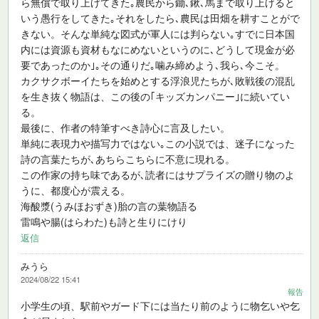
ら無償で取り上げてきた｡農民から鋤､鍬､馬まで取り上げると
いう愚行をしてきた｡それをしたら､農民は田畑を耕すことがで
きない。そんな単純な図式が軍人には判らない｡すでに日本国
内には資源も資材もなにめないというのに､どうして現金が必
要であったのか｣｡その通りだ｡噛み締めよう､我ら､今こそ。
カクサクボーイたちを始めとする浮浪児たちが､敗戦後の混乱
を生き抜く物語は、この後の｢キッズカンパニー｣に続いてい
る。
最後に、作者の特筆すべき詩心に言及したい。
単純に表現力や描写力ではない｡この小説では、迷子になった
詩の言葉たちが､あちらこちらに不意に現れる。
この作家の持ち味であるが､読者にはサプライズの贈り物のよ
うに、都度心が震える。
海酸漿(うみほおずき)胎の言の葉物語る
雷鳴や腸(はらわた)も詩と生りにけり
返信
みうら
2024/08/22 15:41
報告
小学生の頃、駅前やガード下には当たり前のように物乞いや乞