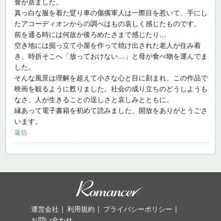
食が居ました。
真っ白な服を着た躄り車の傷痍軍人は一際目を惹いて、手にし
たアコーディオンからの調べはもの哀しく感じたものです。
前を通る時には何故か後ろめたさまで感じたり…
空き地には掘っ立て小屋を作って焼け出された老人が住み着
き、時折そこへ「放っておけない…」と母が食べ物を運んでま
した。
そんな風景は理解を超えて小さな心と目に刻まれ、この作品で
映画を観るように甦りました。社会の成り立ちのどうしようも
なさ、人が生きることの逞しさと哀しみとともに。
縁あって電子書籍を初めて読みました、開放をありがとうごさ
います。
返信
運営会社
利用規約
プライバシーポリシー
お問い合わせ