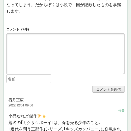
なってしまう。だからぼくは小説で、国が隠蔽したものを暴露
します。
コメント（7件）
石月正広
2022/12/01 09:56
報告
小品なれど傑作
題名の｢カクサクボーイ｣は、春を売る少年のこと｡
｢近代を問う三部作｣シリーズ､｢キッズカンパニー｣に併載され